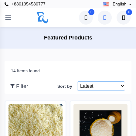
+8801954580777
English
×
0
0
Filter
Featured Products
Price
14 Items found
To
Filter
Sort by
Search
Brands