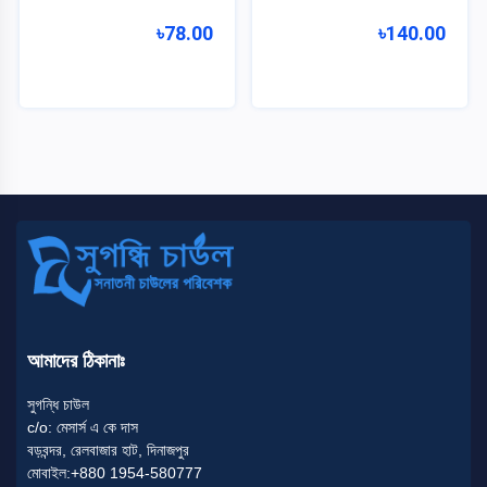
৳78.00
৳140.00
আমাদের ঠিকানাঃ
সুগন্ধি চাউল
c/o: মেসার্স এ কে দাস
বড়বন্দর, রেলবাজার হাট, দিনাজপুর
মোবাইল:+880 1954-580777