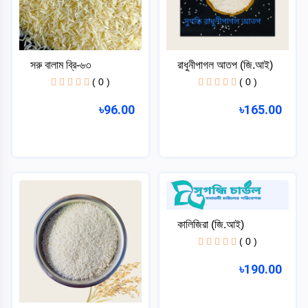
ব্রি
৬৩
সরু বালাম ব্রি-৬৩
রাধুনীপাগল আতপ (জি.আই)
( 0 )
( 0 )
জি.
৳96.00
৳165.00
আই
ব্রি-৮৩
ব্রি-৫৭
Categories
ব্রি-৫৩
কালিজিরা (জি.আই)
ভাতের
+
( 0 )
চাউল
ব্রি-৫
৳190.00
পোলাও
ব্রি-২৫
চাউল