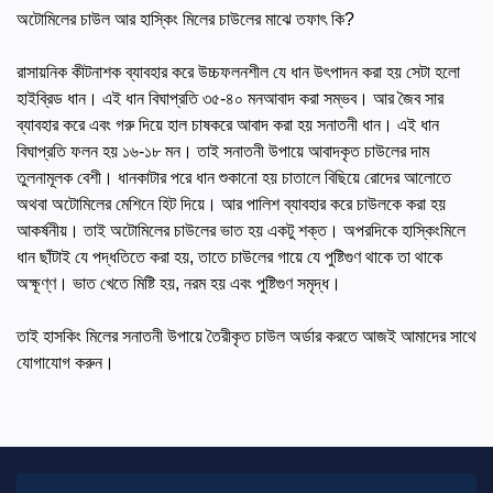
অটোমিলের চাউল আর হাস্কিং মিলের চাউলের মাঝে তফাৎ কি?
রাসায়নিক কীটনাশক ব্যাবহার করে উচ্চফলনশীল যে ধান উৎপাদন করা হয় সেটা হলো
হাইব্রিড ধান। এই ধান বিঘাপ্রতি ৩৫-৪০ মনআবাদ করা সম্ভব। আর জৈব সার
ব্যাবহার করে এবং গরু দিয়ে হাল চাষকরে আবাদ করা হয় সনাতনী ধান। এই ধান
বিঘাপ্রতি ফলন হয় ১৬-১৮ মন। তাই সনাতনী উপায়ে আবাদকৃত চাউলের দাম
তুলনামূলক বেশী। ধানকাটার পরে ধান শুকানো হয় চাতালে বিছিয়ে রোদের আলোতে
অথবা অটোমিলের মেশিনে হিট দিয়ে। আর পালিশ ব্যাবহার করে চাউলকে করা হয়
আকর্ষনীয়। তাই অটোমিলের চাউলের ভাত হয় একটু শক্ত। অপরদিকে হাস্কিংমিলে
ধান ছাঁটাই যে পদ্ধতিতে করা হয়, তাতে চাউলের গায়ে যে পুষ্টিগুণ থাকে তা থাকে
অক্ষূণ্ণ। ভাত খেতে মিষ্টি হয়, নরম হয় এবং পুষ্টিগুণ সমৃদ্ধ।
তাই হাসকিং মিলের সনাতনী উপায়ে তৈরীকৃত চাউল অর্ডার করতে আজই আমাদের সাথে
যোগাযোগ করুন।