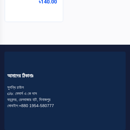
৳140.00
ব্রি
৬৩
জি.
আই
ব্রি-৮৩
আমাদের ঠিকানাঃ
ব্রি-৫৭
Categories
সুগন্ধি চাউল
c/o: মেসার্স এ কে দাস
ব্রি-৫৩
ভাতের
+
বড়বন্দর, রেলবাজার হাট, দিনাজপুর
চাউল
মোবাইল:+880 1954-580777
ব্রি-৫
পোলাও
ব্রি-২৫
চাউল